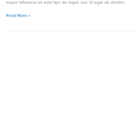
mayor influencia en este tipo de viajes son: El lugar de destino
Read More »
Work
from
home:
el
trabajo
en
tiempos
del
COVID-
19