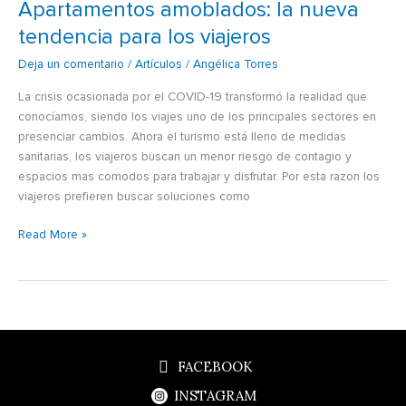
Apartamentos amoblados: la nueva
tendencia para los viajeros
Deja un comentario
/
Artículos
/
Angélica Torres
La crisis ocasionada por el COVID-19 transformó la realidad que
conocíamos, siendo los viajes uno de los principales sectores en
presenciar cambios. Ahora el turismo está lleno de medidas
sanitarias, los viajeros buscan un menor riesgo de contagio y
espacios mas comodos para trabajar y disfrutar. Por esta razon los
viajeros prefieren buscar soluciones como
Read More »
FACEBOOK
INSTAGRAM