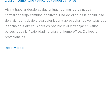
Deja un comentario
/
Artículos
/
Angélica Torres
Vivir y trabajar desde cualquier lugar del mundo La nueva
normalidad trajo cambios positivos. Uno de ellos es la posibilidad
de viajar por trabajo a cualquier lugar y aprovechar las ventajas que
la tecnología ofrece. Ahora es posible vivir y trabajar en varios
países, dada la flexibilidad horaria y el home office. De hecho,
profesionales
Read More »
Bleisure:
nueva
tendencia
en
viajes
Business
+
Leisure