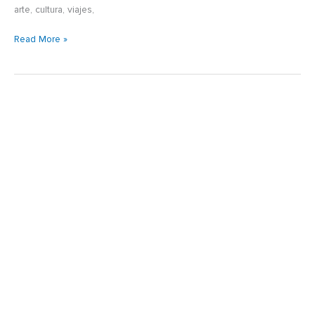
arte, cultura, viajes,
Read More »
Los
Ciudadanos
del
Mundo:
Un
estilo
de
vida
lleno
de
aventura.