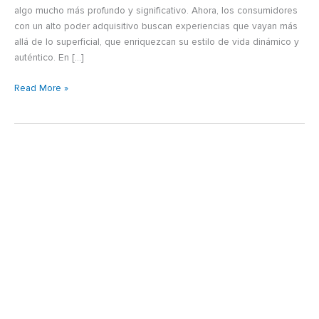
algo mucho más profundo y significativo. Ahora, los consumidores
con un alto poder adquisitivo buscan experiencias que vayan más
allá de lo superficial, que enriquezcan su estilo de vida dinámico y
auténtico. En […]
Read More »
Apartamentos
de
Lujo
amoblados
en
Bogotá,
Gestión
de
Estilo
de
Vida