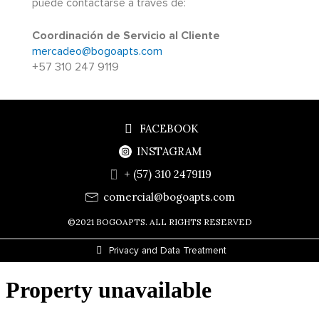
puede contactarse a través de:
Coordinación de Servicio al Cliente
mercadeo@bogoapts.com
+57 310 247 9119
FACEBOOK
INSTAGRAM
+ (57) 310 2479119
comercial@bogoapts.com
©2021 BOGOAPTS. ALL RIGHTS RESERVED
Privacy and Data Treatment